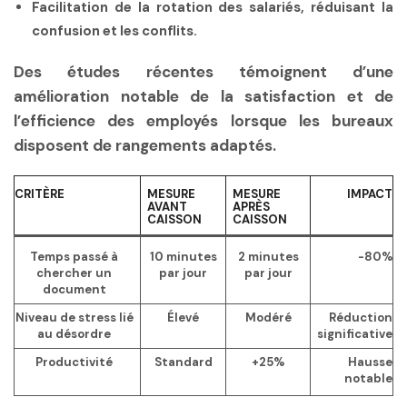
Facilitation de la rotation
des salariés, réduisant la
confusion et les conflits.
Des études récentes témoignent d’une
amélioration notable de la satisfaction et de
l’efficience des employés lorsque les bureaux
disposent de rangements adaptés.
CRITÈRE
MESURE
MESURE
IMPACT
AVANT
APRÈS
CAISSON
CAISSON
Temps passé à
10 minutes
2 minutes
-80%
chercher un
par jour
par jour
document
Niveau de stress lié
Élevé
Modéré
Réduction
au désordre
significative
Productivité
Standard
+25%
Hausse
notable