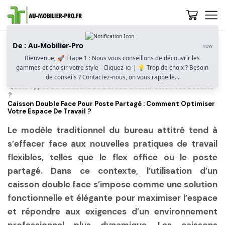
De : Au-Mobilier-Pro
now
Accueil
Guide D’achat
Bienvenue, 🚀 Etape 1 : Nous vous conseillons de découvrir les
Quel Caisson De Bureau Choisir ? Mobilité, Sécurité Et
gammes et choisir votre style - Cliquez-ici | 💡 Trop de choix ? Besoin
Optimisation De Rangement
de conseils ? Contactez-nous, on vous rappelle...
Quels Types De Caissons De Bureau Choisir Selon Vos Besoins
?
Caisson Double Face Pour Poste Partagé : Comment Optimiser
Votre Espace De Travail ?
Le modèle traditionnel du bureau attitré tend à
s’effacer face aux nouvelles pratiques de travail
flexibles, telles que le flex office ou le poste
partagé. Dans ce contexte, l’utilisation d’un
caisson double face s’impose comme une solution
fonctionnelle et élégante pour maximiser l’espace
et répondre aux exigences d’un environnement