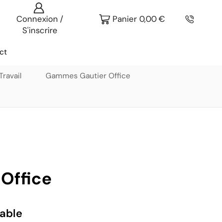
Connexion /
Panier
0,00
€
S'inscrire
ct
ravail
Gammes Gautier Office
Office
sable