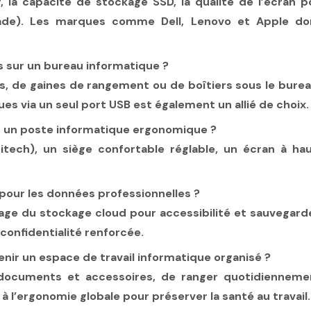
r, la capacité de stockage SSD, la qualité de l’écran po
de). Les marques comme Dell, Lenovo et Apple domi
sur un bureau informatique ?
les, de gaines de rangement ou de boîtiers sous le burea
s via un seul port USB est également un allié de choix.
r un poste informatique ergonomique ?
tech), un siège confortable réglable, un écran à hau
ud pour les données professionnelles ?
ge du stockage cloud pour accessibilité et sauvegarde
confidentialité renforcée.
nir un espace de travail informatique organisé ?
es documents et accessoires, de ranger quotidienneme
r à l’ergonomie globale pour préserver la santé au travail.