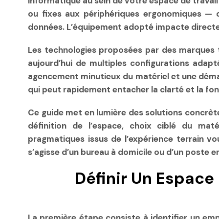
informatique au sein de votre espace de travail 
ou fixes aux périphériques ergonomiques — doi
données. L’équipement adopté impacte directeme
Les technologies proposées par des marques te
aujourd’hui de multiples configurations adapt
agencement minutieux du matériel et une démarc
qui peut rapidement entacher la clarté et la fon
Ce guide met en lumière des solutions concrète
définition de l’espace, choix ciblé du maté
pragmatiques issus de l’expérience terrain vou
s’agisse d’un bureau à domicile ou d’un poste e
Définir Un Espace 
La première étape consiste à identifier un emp