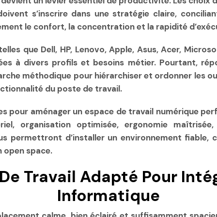
devient un levier essentiel de productivité. Les choix 
vent s’inscrire dans une stratégie claire, concilia
nt le confort, la concentration et la rapidité d’exéc
lles que Dell, HP, Lenovo, Apple, Asus, Acer, Microso
ées à divers profils et besoins métier. Pourtant, r
he méthodique pour hiérarchiser et ordonner les outi
ctionnalité du poste de travail.
s pour aménager un espace de travail numérique perfo
riel, organisation optimisée, ergonomie maîtrisée,
s permettront d’installer un environnement fiable, c
n open space.
De Travail Adapté Pour Inté
Informatique
lacement calme, bien éclairé et suffisamment spacieu