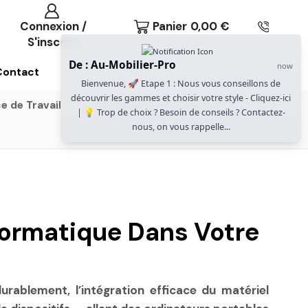
Connexion /
Panier
0,00
€
S'inscrire
De : Au-Mobilier-Pro
now
Contact
Bienvenue, 🚀 Etape 1 : Nous vous conseillons de
découvrir les gammes et choisir votre style - Cliquez-ici
e de Travail
Gammes Gautier Office
| 💡 Trop de choix ? Besoin de conseils ? Contactez-
nous, on vous rappelle...
formatique Dans Votre
rablement, l’intégration efficace du matériel