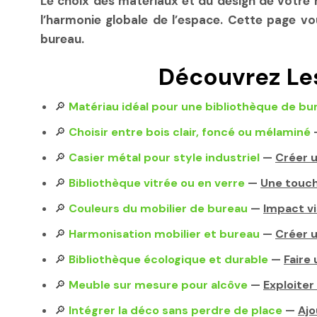
Le choix des matériaux et du design de votre mob
l’harmonie globale de l’espace. Cette page vo
bureau.
Découvrez Le
🔎
Matériau idéal pour une bibliothèque de bu
🔎
Choisir entre bois clair, foncé ou mélaminé
🔎
Casier métal pour style industriel
—
Créer 
🔎
Bibliothèque vitrée ou en verre
—
Une touch
🔎
Couleurs du mobilier de bureau
—
Impact vi
🔎
Harmonisation mobilier et bureau
—
Créer 
🔎
Bibliothèque écologique et durable
—
Faire 
🔎
Meuble sur mesure pour alcôve
—
Exploiter
🔎
Intégrer la déco sans perdre de place
—
Ajo