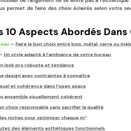
ilier de rangement ne se limite pas à l’esthétique : i
us permet de faire des choix éclairés selon votre se
s 10 Aspects Abordés Dans 
reau
—
Faire le bon choix entre bois, métal, verre ou mé
—
Un style adapté à l’ambiance de votre bureau
un look pro robuste et tendance
e design avec contraintes à connaître
suel et cohérence dans l’open space
un ensemble visuellement cohérent
un choix responsable sans sacrifier la qualité
 les niches pour optimiser chaque m²
utez des éléments esthétiques fonctionnels