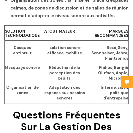
Organisation des zones :
la mise en place d’espaces
calmes, de zones de discussion et de salles de réunion
permet d’adapter le niveau sonore aux activités.
SOLUTION
ATOUT MAJEUR
MARQUES
TECHNOLOGIQUE
RECOMMANDÉES
Casques
Isolation sonore
Bose, Sony,
antibruit
efficace, mobilité
Sennheiser, Jabra,
Plantronics
Masquage sonore
Réduction de la
Philips, Bang &
perception des
Olufsen, Apple,
bruits
Microsoft
Organisation de
Adaptation des
Interne, selon
zones
espaces aux besoins
politique
sonores
d’entreprise
Questions Fréquentes
Sur La Gestion Des