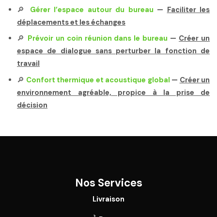
🔎
Gérer l’espace autour du bureau
—
Faciliter les
déplacements et les échanges
🔎
Prévoir un coin réunion dans le bureau
—
Créer un
espace de dialogue sans perturber la fonction de
travail
🔎
Confort thermique et acoustique global
—
Créer un
environnement agréable, propice à la prise de
décision
Nos Services
Livraison