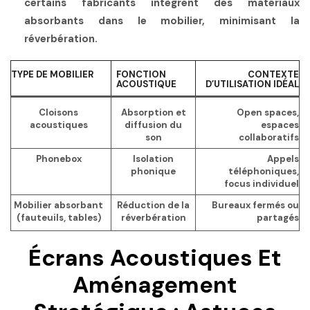
certains fabricants intègrent des matériaux
absorbants dans le mobilier, minimisant la
réverbération.
TYPE DE MOBILIER
FONCTION
CONTEXTE
ACOUSTIQUE
D’UTILISATION IDÉAL
Cloisons
Absorption et
Open spaces,
acoustiques
diffusion du
espaces
son
collaboratifs
Phonebox
Isolation
Appels
phonique
téléphoniques,
focus individuel
Mobilier absorbant
Réduction de la
Bureaux fermés ou
(fauteuils, tables)
réverbération
partagés
Écrans Acoustiques Et
Aménagement