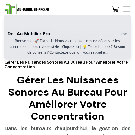
Accueil
Guide D’achat
De : Au-Mobilier-Pro
now
Comment Bien Choisir Un Bureau De Direction ? Design,
Fonctionnalités Et Image Professionnelle
Bienvenue, 🚀 Etape 1 : Nous vous conseillons de découvrir les
gammes et choisir votre style - Cliquez-ici | 💡 Trop de choix ? Besoin
Confort Et Ergonomie : Un Bureau Pensé Pour La Performance
de conseils ? Contactez-nous, on vous rappelle...
Des Dirigeants
Gérer Les Nuisances Sonores Au Bureau Pour Améliorer Votre
Concentration
Gérer Les Nuisances
Sonores Au Bureau Pour
Améliorer Votre
Concentration
Dans les bureaux d’aujourd’hui, la gestion des