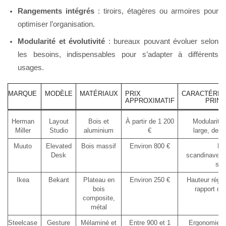
Rangements intégrés
: tiroirs, étagères ou armoires pour
optimiser l’organisation.
Modularité et évolutivité
: bureaux pouvant évoluer selon
les besoins, indispensables pour s’adapter à différents
usages.
MARQUE
MODÈLE
MATÉRIAUX
PRIX
CARACTÉRIS
APPROXIMATIF
PRINC
Herman
Layout
Bois et
À partir de 1 200
Modularité,
Miller
Studio
aluminium
€
large, desi
Muuto
Elevated
Bois massif
Environ 800 €
Es
Desk
scandinave, 
spa
Ikea
Bekant
Plateau en
Environ 250 €
Hauteur régla
bois
rapport qua
composite,
métal
Steelcase
Gesture
Mélaminé et
Entre 900 et 1
Ergonomie a