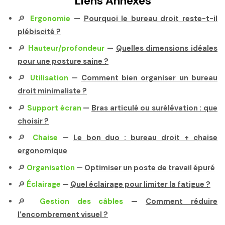
Liens Annexes
🔎
Ergonomie
—
Pourquoi le bureau droit reste-t-il
plébiscité ?
🔎
Hauteur/profondeur
—
Quelles dimensions idéales
pour une posture saine ?
🔎
Utilisation
—
Comment bien organiser un bureau
droit minimaliste ?
🔎
Support écran
—
Bras articulé ou surélévation : que
choisir ?
🔎
Chaise
—
Le bon duo : bureau droit + chaise
ergonomique
🔎
Organisation
—
Optimiser un poste de travail épuré
🔎
Éclairage
—
Quel éclairage pour limiter la fatigue ?
🔎
Gestion des câbles
—
Comment réduire
l’encombrement visuel ?