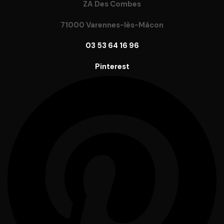
ZA Des Combes
71000 Varennes-lès-Mâcon
03 53 64 16 96
Pinterest