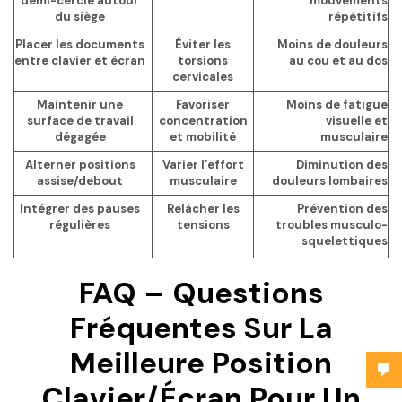
demi-cercle autour
mouvements
du siège
répétitifs
Placer les documents
Éviter les
Moins de douleurs
entre clavier et écran
torsions
au cou et au dos
cervicales
Maintenir une
Favoriser
Moins de fatigue
surface de travail
concentration
visuelle et
dégagée
et mobilité
musculaire
Alterner positions
Varier l’effort
Diminution des
assise/debout
musculaire
douleurs lombaires
Intégrer des pauses
Relâcher les
Prévention des
régulières
tensions
troubles musculo-
squelettiques
FAQ – Questions
Fréquentes Sur La
Meilleure Position
Clavier/écran Pour Un