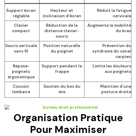
Support écran
Hauteur et
Réduit la fatigue
réglable
inclinaison d’écran
cervicale
Clavier
Réduction de la
Augmente la mobilité
compact
distance clavier-
du bras
souris
Souris verticale
Position naturelle
Prévention du
sans fil
du poignet
syndrome du canal
carpien
Repose-
Support pendant la
Limite les douleurs
poignets
frappe
aux poignets
ergonomique
Coussin
Soutien du bas du
Maintien d’une
lombaire
dos
posture droite
Organisation Pratique
Pour Maximiser