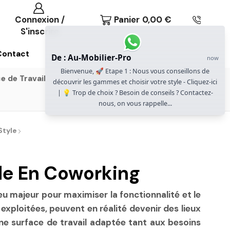
Connexion /
Panier
0,00
€
S'inscrire
Contact
De : Au-Mobilier-Pro
now
Bienvenue, 🚀 Etape 1 : Nous vous conseillons de
e de Travail
Gammes Gautier Office
découvrir les gammes et choisir votre style - Cliquez-ici
| 💡 Trop de choix ? Besoin de conseils ? Contactez-
nous, on vous rappelle...
Style
le En Coworking
u majeur pour maximiser la fonctionnalité et le
xploitées, peuvent en réalité devenir des lieux
une surface de travail adaptée tant aux besoins