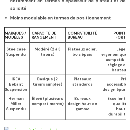
notamment en termes d’épaisseur de plateau et de
solidité
Moins modulable en termes de positionnement
MARQUES /
CAPACITÉ DE
COMPATIBILITÉ
POINTS
MODÈLES
RANGEMENT
BUREAU
FORTS
Steelcase
Modéré (2 à 3
Plateaux acier,
Léger,
Suspendu
tiroirs)
bois épais
ergonomique,
compatible
réglage en
hauteur
IKEA
Basique (2
Plateaux
Prix
Bekant
tiroirs simples)
standards
accessible,
Suspension
design épuré
Herman
Élevé (plusieurs
Bureaux
Excellente
Miller
compartiments)
design haut de
qualité,
Suspendu
gamme
haute
durabilité