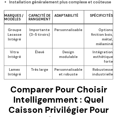
Installation généralement plus complexe et coûteuse
MARQUES /
CAPACITÉ DE
ADAPTABILITÉ
SPÉCIFICITÉS
MODÈLES
RANGEMENT
Groupe
Importante
Personnalisable
Options
Lacasse
(3-5 tiroirs)
finition bois,
Intégré
métal,
mélaminé
Vitra
Élevé
Design
Intégration
Intégré
modulable
esthétique
forte
Lamex
Très large
Personnalisable
Robustesse
Intégré
et robuste
industrielle
Comparer Pour Choisir
Intelligemment : Quel
Caisson Privilégier Pour