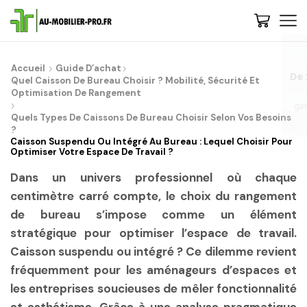
De : Au-Mobilier-Pro
now
Accueil
Guide D’achat
Bienvenue, 🚀 Etape 1 : Nous vous conseillons de découvrir les
Quel Caisson De Bureau Choisir ? Mobilité, Sécurité Et
gammes et choisir votre style - Cliquez-ici | 💡 Trop de choix ? Besoin
Optimisation De Rangement
de conseils ? Contactez-nous, on vous rappelle...
Quels Types De Caissons De Bureau Choisir Selon Vos Besoins
?
Caisson Suspendu Ou Intégré Au Bureau : Lequel Choisir Pour
Optimiser Votre Espace De Travail ?
Dans un univers professionnel où chaque
centimètre carré compte, le choix du rangement
de bureau s’impose comme un élément
stratégique pour optimiser l’espace de travail.
Caisson suspendu ou intégré ? Ce dilemme revient
fréquemment pour les aménageurs d’espaces et
les entreprises soucieuses de mêler fonctionnalité