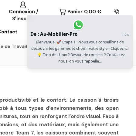
Connexion /
Panier
0,00
€
S'inscrire
Contact
De : Au-Mobilier-Pro
now
Bienvenue, 🚀 Etape 1 : Nous vous conseillons de
e de Travail
Gammes Gautier Office
découvrir les gammes et choisir votre style - Cliquez-ici
| 💡 Trop de choix ? Besoin de conseils ? Contactez-
nous, on vous rappelle...
roductivité et le confort. Le caisson à tiroirs
dapté à tous types d’environnements, des open
ures, tout en renforçant l’ordre visuel. Face à
imensions, et des matériaux, mais également une
encore Team 7, les caissons combinent souvent