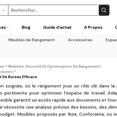
Search
input
ces
Blog
Guide d’achat
A Propos
Meubles de Rangement
Accessoires
Espac
sir ? Mobilité, Sécurité Et Optimisation De Rangement
Besoins ?
t De Bureau Efficace
 soignée, où le rangement joue un rôle clé dans la p
us pertinente pour optimiser l’espace de travail. A
uble garantit un accès rapide aux documents et fournit
déal nécessite une analyse précise des besoins, des d
u budget. Meubles proposés par Ikea, Conforama, ou 