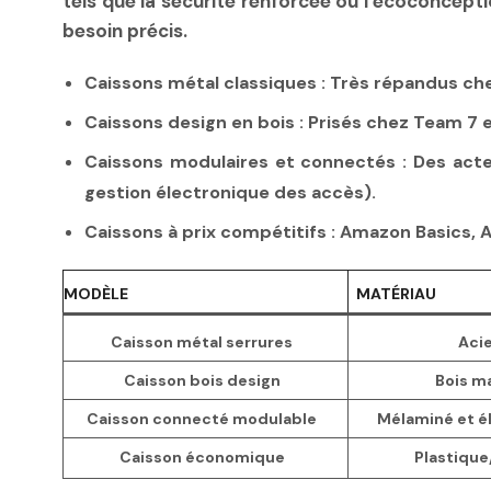
tels que la sécurité renforcée ou l’écoconcept
besoin précis.
Caissons métal classiques :
Très répandus chez
Caissons design en bois :
Prisés chez Team 7 e
Caissons modulaires et connectés :
Des acte
gestion électronique des accès).
Caissons à prix compétitifs :
Amazon Basics, A
MODÈLE
MATÉRIAU
Caisson métal serrures
Aci
Caisson bois design
Bois m
Caisson connecté modulable
Mélaminé et é
Caisson économique
Plastique