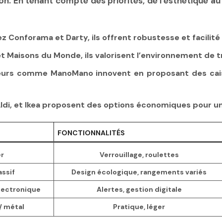
ion. En tenant compte des priorités, de l’esthétique 
 Conforama et Darty, ils offrent robustesse et facilité
t Maisons du Monde, ils valorisent l’environnement de t
urs comme ManoMano innovent en proposant des caiss
ldi, et Ikea proposent des options économiques pour un
FONCTIONNALITÉS
er
Verrouillage, roulettes
assif
Design écologique, rangements variés
lectronique
Alertes, gestion digitale
/ métal
Pratique, léger