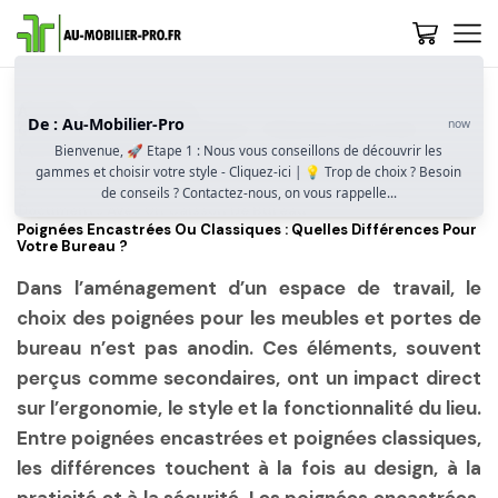
Accueil
Guide D’achat
De : Au-Mobilier-Pro
now
Quel Caisson De Bureau Choisir ? Mobilité, Sécurité Et
Optimisation De Rangement
Bienvenue, 🚀 Etape 1 : Nous vous conseillons de découvrir les
gammes et choisir votre style - Cliquez-ici | 💡 Trop de choix ? Besoin
Sécurité Et Confidentialité : Comment Protéger Ses
de conseils ? Contactez-nous, on vous rappelle...
Documents Avec Un Caisson De Bureau ?
Poignées Encastrées Ou Classiques : Quelles Différences Pour
Votre Bureau ?
Dans l’aménagement d’un espace de travail, le
choix des poignées pour les meubles et portes de
bureau n’est pas anodin. Ces éléments, souvent
perçus comme secondaires, ont un impact direct
sur l’ergonomie, le style et la fonctionnalité du lieu.
Entre poignées encastrées et poignées classiques,
les différences touchent à la fois au design, à la