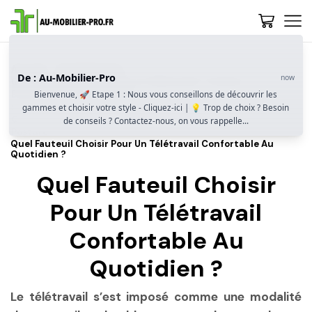
Accueil
Guide D’achat
De : Au-Mobilier-Pro
now
Quel Fauteuil Choisir Pour Le Télétravail ? Confort,
Ergonomie Et Adaptabilité
Bienvenue, 🚀 Etape 1 : Nous vous conseillons de découvrir les
gammes et choisir votre style - Cliquez-ici | 💡 Trop de choix ? Besoin
Quel Fauteuil Selon Votre Usage Du Télétravail ? Profil, Durée,
de conseils ? Contactez-nous, on vous rappelle...
Posture…
Quel Fauteuil Choisir Pour Un Télétravail Confortable Au
Quotidien ?
Quel Fauteuil Choisir
Pour Un Télétravail
Confortable Au
Quotidien ?
Le télétravail s’est imposé comme une modalité