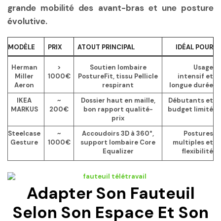
grande mobilité des avant-bras et une posture
évolutive.
MODÈLE
PRIX
ATOUT PRINCIPAL
IDÉAL POUR
Herman
>
Soutien lombaire
Usage
Miller
1000€
PostureFit, tissu Pellicle
intensif et
Aeron
respirant
longue durée
IKEA
~
Dossier haut en maille,
Débutants et
MARKUS
200€
bon rapport qualité-
budget limité
prix
Steelcase
~
Accoudoirs 3D à 360°,
Postures
Gesture
1000€
support lombaire Core
multiples et
Equalizer
flexibilité
Adapter Son Fauteuil
Selon Son Espace Et Son