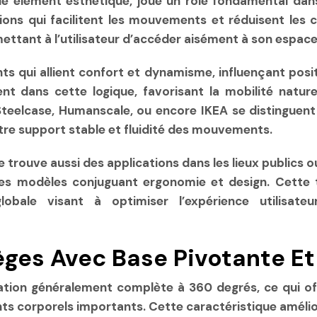
ple élément esthétique, joue un rôle fondamental dan
ons qui facilitent les mouvements et réduisent les c
mettant à l’utilisateur d’accéder aisément à son espace
s qui allient confort et dynamisme, influençant posi
nt dans cette logique, favorisant la mobilité nature
teelcase, Humanscale, ou encore IKEA se distinguent
entre support stable et fluidité des mouvements.
 trouve aussi des applications dans les lieux public
es modèles conjuguant ergonomie et design. Cette t
obale visant à optimiser l’expérience utilisat
ges Avec Base Pivotante Et
tation généralement complète à
360 degrés
, ce qui o
ts corporels importants. Cette caractéristique amélio