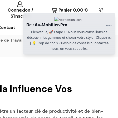
Connexion /
Panier
0,00
€
S'inscrire
De : Au-Mobilier-Pro
now
Contact
Bienvenue, 🚀 Etape 1 : Nous vous conseillons de
découvrir les gammes et choisir votre style - Cliquez-ici
e de Travail
Gammes Gautier Office
| 💡 Trop de choix ? Besoin de conseils ? Contactez-
nous, on vous rappelle...
a Influence Vos
être un facteur clé de productivité et de bien-