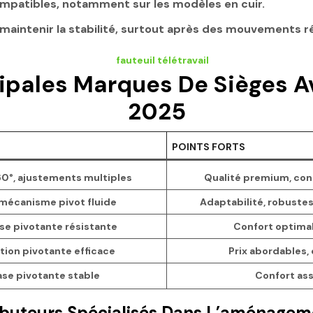
ompatibles, notamment sur les modèles en cuir.
ur maintenir la stabilité, surtout après des mouvements r
ipales Marques De Sièges A
2025
POINTS FORTS
0°, ajustements multiples
Qualité premium, conf
mécanisme pivot fluide
Adaptabilité, robuste
e pivotante résistante
Confort optimal
tion pivotante efficace
Prix abordables, 
ase pivotante stable
Confort ass
ributeurs Spécialisés Dans L’aménagem