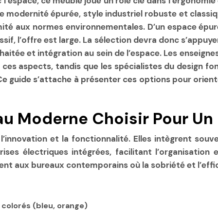
c l’espace, ce meuble joue un rôle clé dans l’ergonomi
tre modernité épurée, style industriel robuste et class
formité aux normes environnementales. D’un espace épu
f, l’offre est large. La sélection devra donc s’appuyer
haitée et intégration au sein de l’espace. Les ensei
 ces aspects, tandis que les spécialistes du desig
e guide s’attache à présenter ces options pour orient
au Moderne Choisir Pour U
’innovation et la fonctionnalité. Elles intègrent souv
ses électriques intégrées, facilitant l’organisation 
nt aux bureaux contemporains où la sobriété et l’effi
s colorés (bleu, orange)