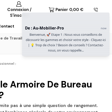
Connexion /
Panier
0,00
€
S'inscrire
Contact
De : Au-Mobilier-Pro
now
Bienvenue, 🚀 Etape 1 : Nous vous conseillons de
e de Travail
Gammes Gautier Office
découvrir les gammes et choisir votre style - Cliquez-ici
| 💡 Trop de choix ? Besoin de conseils ? Contactez-
nous, on vous rappelle...
ssionnel
lle Armoire De Bureau
?
imite pas à une simple question de rangement.