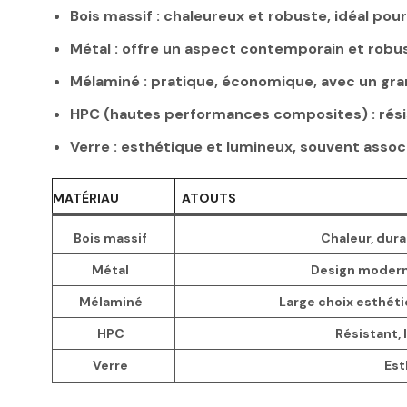
Bois massif
: chaleureux et robuste, idéal pour
Métal
: offre un aspect contemporain et robus
Mélaminé
: pratique, économique, avec un gran
HPC (hautes performances composites)
: rés
Verre
: esthétique et lumineux, souvent assoc
MATÉRIAU
ATOUTS
Bois massif
Chaleur, dur
Métal
Design moderne
Mélaminé
Large choix esthéti
HPC
Résistant,
Verre
Est