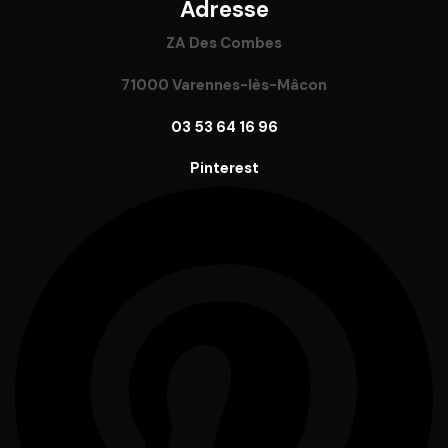
Adresse
ZA Des Combes
71000 Varennes-lès-Mâcon
03 53 64 16 96
Pinterest