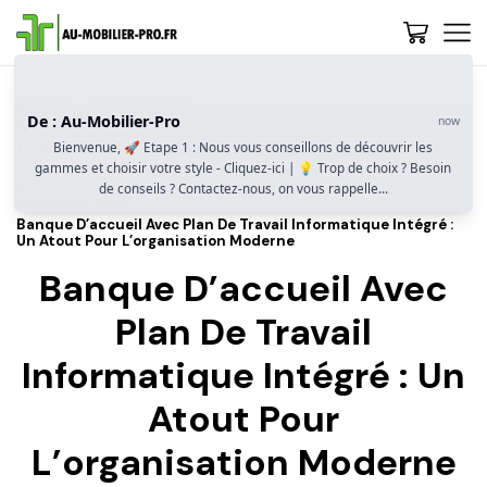
Accueil
Guide D’achat
De : Au-Mobilier-Pro
now
Quelle Banque D’accueil Choisir Pour Un Espace
Professionnel Accueillant Et Fonctionnel ?
Bienvenue, 🚀 Etape 1 : Nous vous conseillons de découvrir les
gammes et choisir votre style - Cliquez-ici | 💡 Trop de choix ? Besoin
Quelles Fonctionnalités Pour Une Banque D’accueil Vraiment
de conseils ? Contactez-nous, on vous rappelle...
Professionnelle ?
Banque D’accueil Avec Plan De Travail Informatique Intégré :
Un Atout Pour L’organisation Moderne
Banque D’accueil Avec
Plan De Travail
Informatique Intégré : Un
Atout Pour
L’organisation Moderne