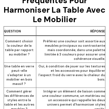
Fréquentes Pour
Harmoniser La Table Avec
Le Mobilier
QUESTION
RÉPONSE
Comment choisir
Préférez une couleur soit assortie aux
la couleur de la
meubles principaux ou contrastante
table par rapport
mais coordonnée, dans une palette
au mobilier ?
limitée à 3 couleurs pour assurer une
cohérence visuelle.
Une table en verre
Oui, à condition de jouer sur les textures
peut-elle
et les accessoires pour équilibrer
s’adapter à un
l’aspect froid du verre avec la chaleur du
mobilier en bois
bois.
massif ?
Comment gérer
Intégrer un élément de liaison comme
les différences de
une couleur commune, un matériau ou
styles entre la
un accessoire qui rappelle les deux
table et les autres
univers permet d’harmoniser styles
meubles ?
variés.