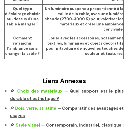
Quel type
Un luminaire suspendu proportionné à la
d’éclairage choisir
taille de la table, avec une lumière
au-dessus d’une
chaude (2700-3000 K) pour valoriser les
table à manger ?
matériaux et créer une ambiance
conviviale.
Comment
Jouer avec les accessoires, notamment
rafraîchir
textiles, luminaires et objets décoratifs
l’ambiance sans
pour introduire de nouvelles touches de
changer la table ?
couleur et textures.
Liens Annexes
🔎
Choix des matériaux
—
Quel support est le plus
durable et esthétique ?
🔎
Bois, verre, stratifié
—
Comparatif des avantages et
usages
🔎
Style visuel
—
Contemporain, industriel, classique :