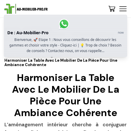
Accueil
Guide D’achat
De : Au-Mobilier-Pro
now
Quelle Table De Réunion Choisir ? Taille, Forme, Design Et
Usage Professionnel
Bienvenue, 🚀 Etape 1 : Nous vous conseillons de découvrir les
gammes et choisir votre style - Cliquez-ici | 💡 Trop de choix ? Besoin
Design Et Matériaux : Une Table De Réunion Fonctionnelle
de conseils ? Contactez-nous, on vous rappelle...
Peut-Elle Aussi Être Élégante ?
Harmoniser La Table Avec Le Mobilier De La Pièce Pour Une
Ambiance Cohérente
Harmoniser La Table
Avec Le Mobilier De La
Pièce Pour Une
Ambiance Cohérente
L’aménagement intérieur cherche à conjuguer