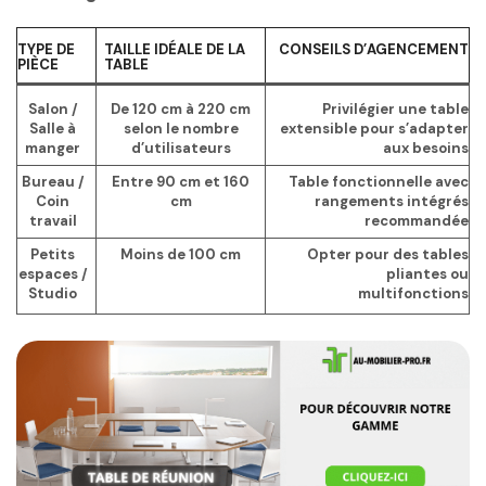
TYPE DE
TAILLE IDÉALE DE LA
CONSEILS D’AGENCEMENT
PIÈCE
TABLE
Salon /
De 120 cm à 220 cm
Privilégier une table
Salle à
selon le nombre
extensible pour s’adapter
manger
d’utilisateurs
aux besoins
Bureau /
Entre 90 cm et 160
Table fonctionnelle avec
Coin
cm
rangements intégrés
travail
recommandée
Petits
Moins de 100 cm
Opter pour des tables
espaces /
pliantes ou
Studio
multifonctions