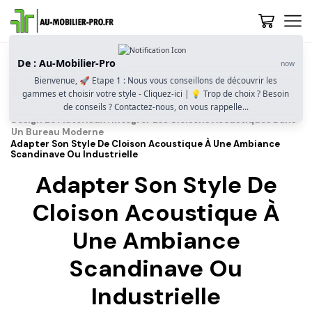
De : Au-Mobilier-Pro
now
Accueil
Guide D’achat
Bienvenue, 🚀 Etape 1 : Nous vous conseillons de découvrir les
Réduire Le Bruit Au Travail : Guide Des Cloisons Acoustiques
gammes et choisir votre style - Cliquez-ici | 💡 Trop de choix ? Besoin
Et Solutions De Séparation Pour Les Bureaux
de conseils ? Contactez-nous, on vous rappelle...
Design Et Matériaux : Intégrer Les Cloisons Acoustiques Dans
Un Bureau Moderne
Adapter Son Style De Cloison Acoustique À Une Ambiance
Scandinave Ou Industrielle
Adapter Son Style De
Cloison Acoustique À
Une Ambiance
Scandinave Ou
Industrielle