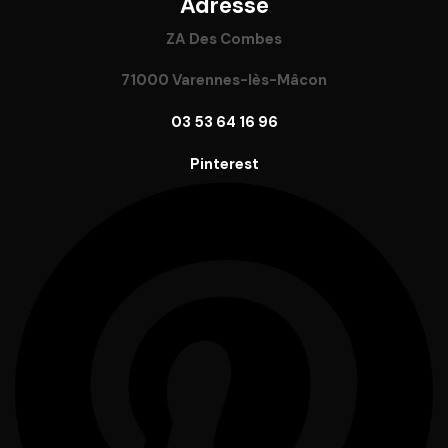
Adresse
ZA Des Combes
71000 Varennes-lès-Mâcon
03 53 64 16 96
Pinterest