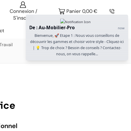
Connexion /
Panier
0,00
€
S'inscrire
De : Au-Mobilier-Pro
now
ct
Bienvenue, 🚀 Etape 1 : Nous vous conseillons de
découvrir les gammes et choisir votre style - Cliquez-ici
ravail
Gammes Gautier Office
| 💡 Trop de choix ? Besoin de conseils ? Contactez-
nous, on vous rappelle...
fice
ionnel