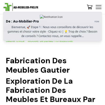
De : Au-Mobilier-Pro
now
Accueil
La Marque Gautier
Bienvenue, 🚀 Etape 1 : Nous vous conseillons de découvrir les
Fabrication Des Meubles Gautier Et Mobilier De Bureaux
Gautier Office
gammes et choisir votre style - Cliquez-ici | 💡 Trop de choix ? Besoin
de conseils ? Contactez-nous, on vous rappelle...
Gautier Office – Mobilier de Bureau Professionnel
Fabrication Des
Meubles Gautier
Exploration De La
Fabrication Des
Meubles Et Bureaux Par