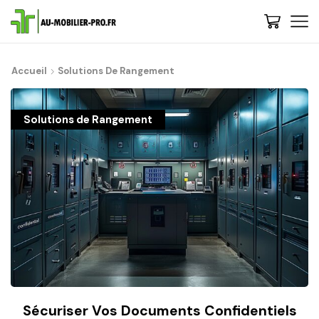
De : Au-Mobilier-Pro
now
Accueil
Solutions De Rangement
Bienvenue, 🚀 Etape 1 : Nous vous conseillons de découvrir les
gammes et choisir votre style - Cliquez-ici | 💡 Trop de choix ? Besoin
de conseils ? Contactez-nous, on vous rappelle...
Solutions de Rangement
Sécuriser Vos Documents Confidentiels