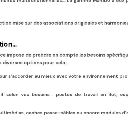
armoires multifonctionnelles… La gamme Mambo a été 
ction mise sur des associations originales et harmonieu
tion…
space impose de prendre en compte les besoins spécifi
diverses options pour cela :
our s’accorder au mieux avec votre environnement pro
tif selon vos besoins
: postes de travail en îlot, e
ultimédias, caches passe-câbles ou encore modules d’