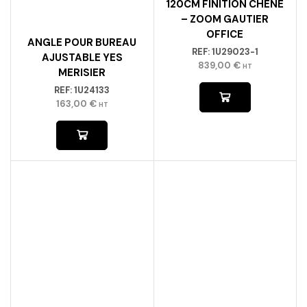
120CM FINITION CHÊNE
– ZOOM GAUTIER
OFFICE
ANGLE POUR BUREAU
REF:
1U29023-1
AJUSTABLE YES
839,00
€
HT
MERISIER
REF:
1U24133
163,00
€
HT