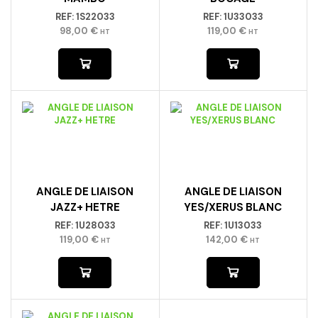
REF:
1S22033
REF:
1U33033
98,00
€
119,00
€
HT
HT
ANGLE DE LIAISON
ANGLE DE LIAISON
JAZZ+ HETRE
YES/XERUS BLANC
REF:
1U28033
REF:
1U13033
119,00
€
142,00
€
HT
HT