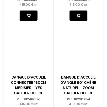
415,00
€
415,00
€
HT
HT
BANQUE D’ACCUEIL
BANQUE D’ACCUEIL
CONNECTÉE 160CM
D’ANGLE 90° CHÊNE
MERISIER – YES
NATUREL – ZOOM
GAUTIER OFFICE
GAUTIER OFFICE
REF:
1U24660-1
REF:
1U29029-1
415,00
€
410,00
€
HT
HT