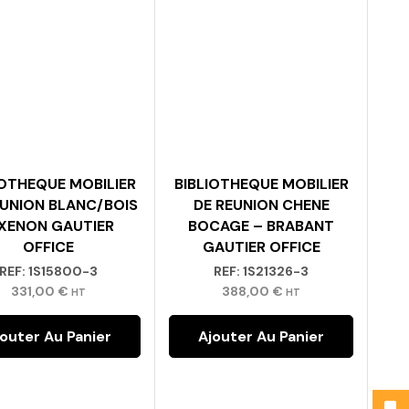
0,00
€
IOTHEQUE MOBILIER
BIBLIOTHEQUE MOBILIER
EUNION BLANC/BOIS
DE REUNION CHENE
 XENON GAUTIER
BOCAGE – BRABANT
OFFICE
GAUTIER OFFICE
REF:
1S15800-3
REF:
1S21326-3
331,00
€
388,00
€
HT
HT
jouter Au Panier
Ajouter Au Panier