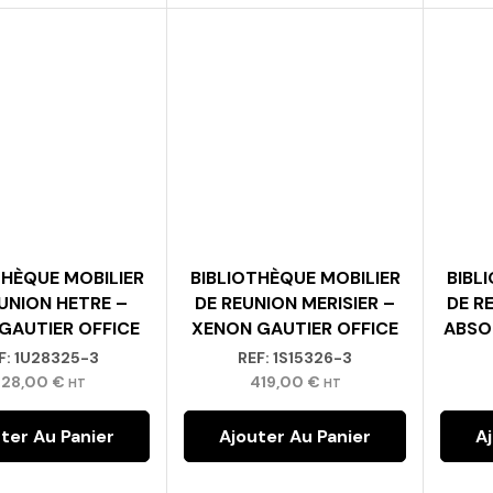
THÈQUE MOBILIER
BIBLIOTHÈQUE MOBILIER
BIBL
UNION HETRE –
DE REUNION MERISIER –
DE R
GAUTIER OFFICE
XENON GAUTIER OFFICE
ABSO
F:
1U28325-3
REF:
1S15326-3
228,00
€
419,00
€
HT
HT
ter Au Panier
Ajouter Au Panier
A