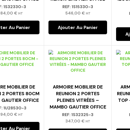
F:
1S32330-3
REF:
1S15330-3
284,00
€
546,00
€
HT
HT
ter Au Panier
Ajouter Au Panier
A
RE MOBILIER DE
ARMOIRE MOBILIER DE
ARM
N 2 PORTES 80CM
REUNION 2 PORTES
REUN
 GAUTIER OFFICE
PLEINES VITRÉES –
TOP 
MAMBO GAUTIER OFFICE
F:
1U28530-3
394,00
€
REF:
1S32325-3
HT
347,00
€
HT
ter Au Panier