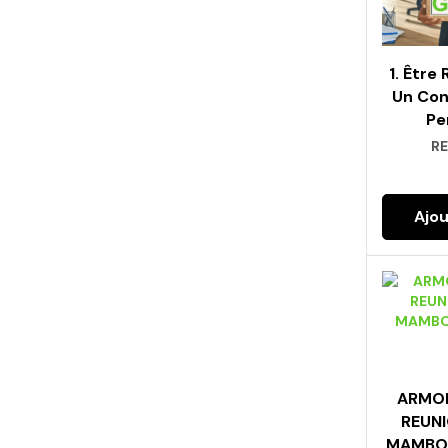
1. Être
Un Con
Pe
RE
Ajou
ARMOI
REUNI
MAMBO 