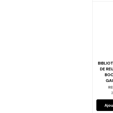
BIBLIO
DE RE
BOC
GAU
RE
Ajou