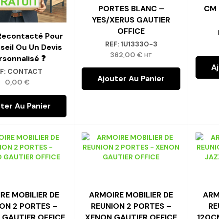
PORTES BLANC –
CM 
YES/XERUS GAUTIER
OFFICE
 Recontacté Pour
REF:
1U13330-3
seil Ou Un Devis
362,00
€
HT
rsonnalisé ❓
A
F:
CONTACT
Ajouter Au Panier
0,00
€
ter Au Panier
RE MOBILIER DE
ARMOIRE MOBILIER DE
ARM
ON 2 PORTES –
REUNION 2 PORTES –
RE
GAUTIER OFFICE
XENON GAUTIER OFFICE
120C