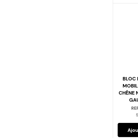
BLOC 
MOBIL
CHÊNE 
GAU
RE
Ajou