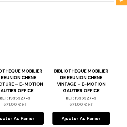
IOTHEQUE MOBILIER
BIBLIOTHEQUE MOBILIER
 REUNION CHENE
DE REUNION CHENE
CTURE – E-MOTION
VINTAGE – E-MOTION
AUTIER OFFICE
GAUTIER OFFICE
REF:
1S35327-3
REF:
1S36327-3
571,00
€
571,00
€
HT
HT
jouter Au Panier
Ajouter Au Panier