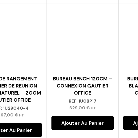
DE RANGEMENT
BUREAU BENCH 120CM –
BUR
IER DE REUNION
CONNEXION GAUTIER
BLA
NATUREL – ZOOM
OFFICE
G
TIER OFFICE
REF:
1U0BP17
629,00
€
F:
1U29040-4
HT
567,00
€
HT
Ajouter Au Panier
A
ter Au Panier