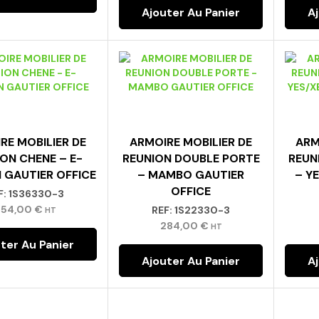
Ajouter Au Panier
A
RE MOBILIER DE
ARMOIRE MOBILIER DE
ARM
ON CHENE – E-
REUNION DOUBLE PORTE
REUN
 GAUTIER OFFICE
– MAMBO GAUTIER
– Y
OFFICE
F:
1S36330-3
554,00
€
REF:
1S22330-3
HT
284,00
€
HT
ter Au Panier
Ajouter Au Panier
A