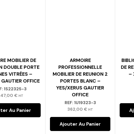
RE MOBILIER DE
ARMOIRE
BIBL
N DOUBLE PORTE
PROFESSIONNELLE
DE R
NES VITRÉES –
MOBILIER DE REUNION 2
–
GAUTIER OFFICE
PORTES BLANC –
YES/XERUS GAUTIER
F:
1S22325-3
OFFICE
347,00
€
HT
REF:
1U19323-3
362,00
€
ter Au Panier
A
HT
Ajouter Au Panier