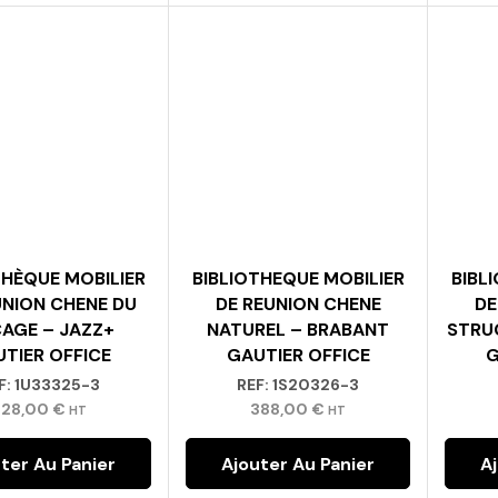
THÈQUE MOBILIER
BIBLIOTHEQUE MOBILIER
BIBL
UNION CHENE DU
DE REUNION CHENE
DE
AGE – JAZZ+
NATUREL – BRABANT
STRU
TIER OFFICE
GAUTIER OFFICE
G
F:
1U33325-3
REF:
1S20326-3
228,00
€
388,00
€
HT
HT
ter Au Panier
Ajouter Au Panier
A