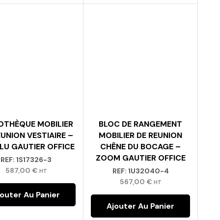
IOTHÈQUE MOBILIER
BLOC DE RANGEMENT
EUNION VESTIAIRE –
MOBILIER DE REUNION
LU GAUTIER OFFICE
CHÊNE DU BOCAGE –
ZOOM GAUTIER OFFICE
REF:
1S17326-3
587,00
€
REF:
1U32040-4
HT
567,00
€
HT
jouter Au Panier
Ajouter Au Panier