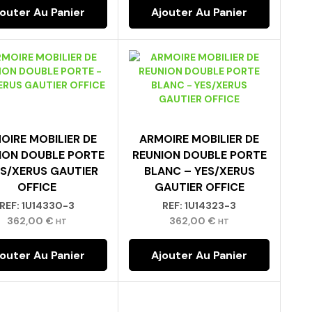
jouter Au Panier
Ajouter Au Panier
OPTION SUPPLEMENTAIRE :
OIRE MOBILIER DE
ARMOIRE MOBILIER DE
1. Être Recontacté Pour Un Conseil
ION DOUBLE PORTE
REUNION DOUBLE PORTE
Ou Un Devis Personnalisé ❓
ES/XERUS GAUTIER
BLANC – YES/XERUS
OFFICE
GAUTIER OFFICE
0,00
€
REF:
1U14330-3
REF:
1U14323-3
362,00
€
362,00
€
HT
HT
jouter Au Panier
Ajouter Au Panier
2. Je Souhaite Le Montage De Mon
Mobilier 🧰