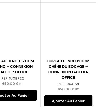
EAU BENCH 120CM
BUREAU BENCH 120CM
NC – CONNEXION
CHÊNE DU BOCAGE –
AUTIER OFFICE
CONNEXION GAUTIER
OFFICE
REF:
1U0BP22
650,00
€
REF:
1U0AP21
HT
650,00
€
HT
jouter Au Panier
Ajouter Au Panier