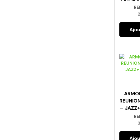
RE
Ajou
ARMOI
REUNIO
– JAZZ+
RE
Ajou