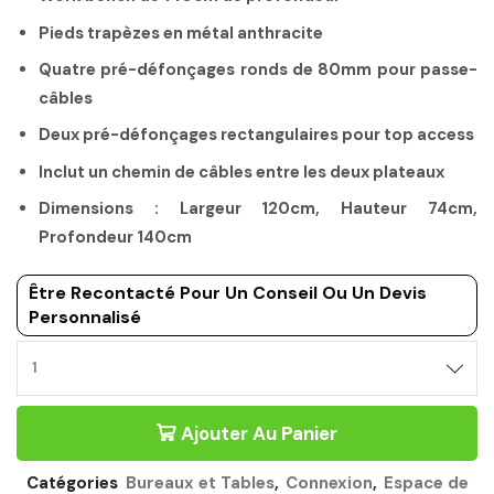
Pieds trapèzes en métal anthracite
Quatre pré-défonçages ronds de 80mm pour passe-
câbles
Deux pré-défonçages rectangulaires pour top access
Inclut un chemin de câbles entre les deux plateaux
Dimensions : Largeur 120cm, Hauteur 74cm,
Profondeur 140cm
Être Recontacté Pour Un Conseil Ou Un Devis
Personnalisé
BUREAU
BENCH
120CM
Ajouter Au Panier
PROFONDEUR
140CM
CHÊNE
Catégories
Bureaux et Tables
,
Connexion
,
Espace de