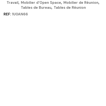
DU
Travail
,
Mobilier d'Open Space
,
Mobilier de Réunion
,
BOCAGE
Tables de Bureau
,
Tables de Réunion
-
CONNEXION
REF:
1U0AN66
GAUTIER
OFFICE
Quantité