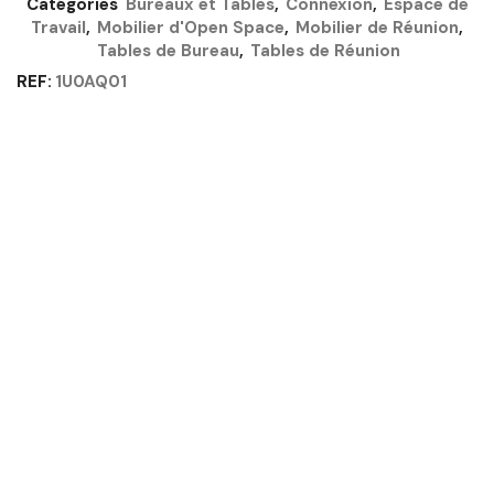
Catégories
Bureaux et Tables
,
Connexion
,
Espace de
CHÊNE
Travail
,
Mobilier d'Open Space
,
Mobilier de Réunion
,
DU
Tables de Bureau
,
Tables de Réunion
BOCAGE
-
REF:
1U0AQ01
CONNEXION
GAUTIER
OFFICE
Quantité