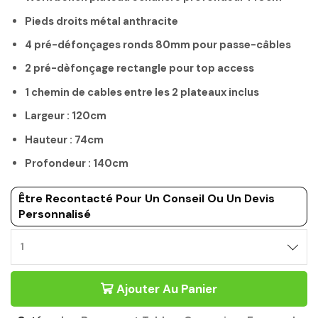
Pieds droits métal anthracite
4 pré-défonçages ronds 80mm pour passe-câbles
2 pré-dèfonçage rectangle pour top access
1 chemin de cables entre les 2 plateaux inclus
Largeur : 120cm
Hauteur : 74cm
Profondeur : 140cm
Être Recontacté Pour Un Conseil Ou Un Devis
Personnalisé
BUREAU
BENCH
ÉCHANCRÉ
Ajouter Au Panier
120CM
PROFONDEUR
140CM