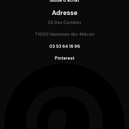
Guide
d’achat
Adresse
ZA Des Combes
71000 Varennes-lès-Mâcon
03 53 64 16 96
Pinterest