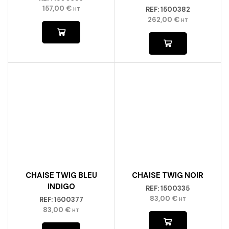
157,00
€
REF:
1500382
HT
262,00
€
HT
CHAISE TWIG BLEU
CHAISE TWIG NOIR
INDIGO
REF:
1500335
83,00
€
REF:
1500377
HT
83,00
€
HT