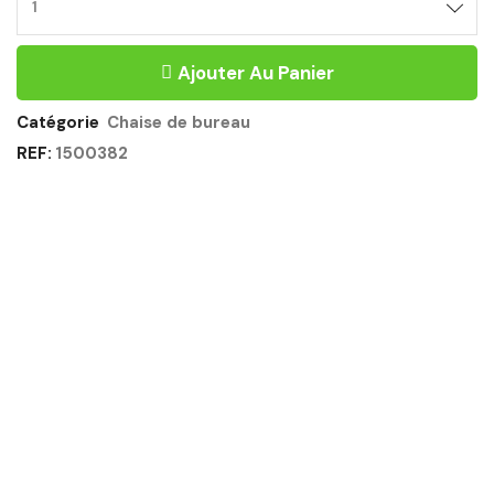
CHAISE
FLORA
BLANC/VERT
Ajouter Au Panier
FOREST
LOT
DE
Catégorie
Chaise de bureau
2
REF:
1500382
Quantité