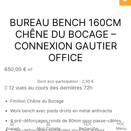
BUREAU BENCH 160CM
CHÊNE DU BOCAGE –
CONNEXION GAUTIER
OFFICE
650,00
€
HT
Dont éco-participation :
2,50
€
12 vues au cours des dernières 72h
Finition Chêne du Bocage
Work bench avec pieds droits en métal anthracite
4 pré-défonçages ronds de 80mm pour passe-câbles
Accueil
Mon Compte
Recherche
Menu
2 pré-défonçages rectangles pour top access