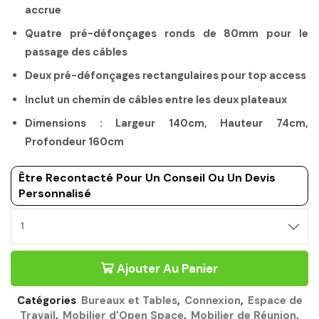
accrue
Quatre pré-défonçages ronds de 80mm pour le
passage des câbles
Deux pré-défonçages rectangulaires pour top access
Inclut un chemin de câbles entre les deux plateaux
Dimensions : Largeur 140cm, Hauteur 74cm,
Profondeur 160cm
Être Recontacté Pour Un Conseil Ou Un Devis
Personnalisé
BUREAU
BENCH
140CM
Ajouter Au Panier
-
CONNEXION
GAUTIER
Catégories
Bureaux et Tables
,
Connexion
,
Espace de
OFFICE
Travail
,
Mobilier d'Open Space
,
Mobilier de Réunion
,