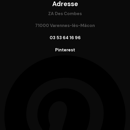
Adresse
ZA Des Combes
71000 Varennes-lès-Mâcon
03 53 64 16 96
Pinterest