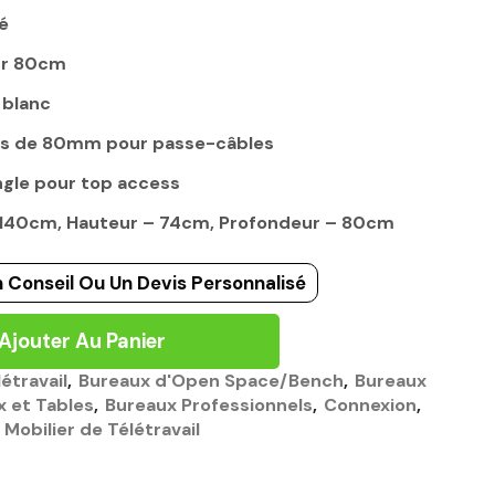
é
ur 80cm
 blanc
ds de 80mm pour passe-câbles
gle pour top access
– 140cm, Hauteur – 74cm, Profondeur – 80cm
 Conseil Ou Un Devis Personnalisé
Ajouter Au Panier
étravail
,
Bureaux d'Open Space/Bench
,
Bureaux
x et Tables
,
Bureaux Professionnels
,
Connexion
,
Mobilier de Télétravail