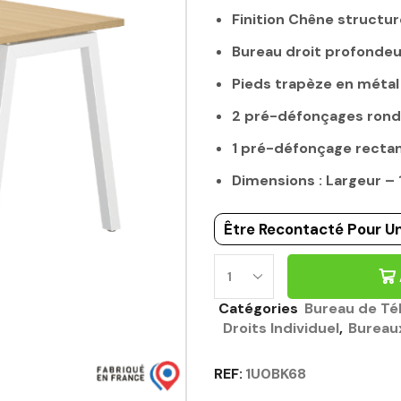
Finition Chêne structur
Bureau droit profonde
Pieds trapèze en métal
2 pré-défonçages ron
1 pré-défonçage rectan
Dimensions : Largeur 
Être Recontacté Pour Un
BUREAU
140CM
Catégories
Bureau de Tél
CHÊNE
Droits Individuel
,
Bureau
STRUCTURÉ
-
REF:
1U0BK68
CONNEXION
GAUTIER