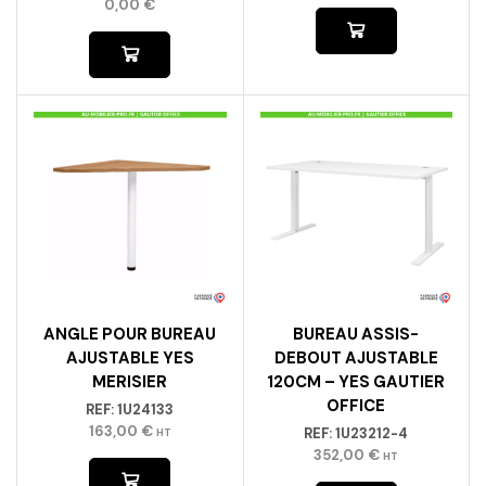
0,00
€
ANGLE POUR BUREAU
BUREAU ASSIS-
AJUSTABLE YES
DEBOUT AJUSTABLE
MERISIER
120CM – YES GAUTIER
OFFICE
REF:
1U24133
163,00
€
REF:
1U23212-4
HT
352,00
€
HT