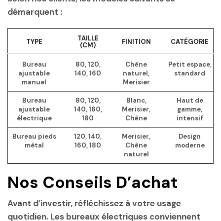
démarquent :
TAILLE
TYPE
FINITION
CATÉGORIE
(CM)
Bureau
80, 120,
Chêne
Petit espace,
ajustable
140, 160
naturel,
standard
manuel
Merisier
Bureau
80, 120,
Blanc,
Haut de
ajustable
140, 160,
Merisier,
gamme,
électrique
180
Chêne
intensif
Bureau pieds
120, 140,
Merisier,
Design
métal
160, 180
Chêne
moderne
naturel
Nos Conseils D’achat
Avant d’investir, réfléchissez à votre usage
quotidien. Les
bureaux électriques
conviennent