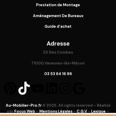
Prestation de Montage
Aménagement De Bureaux
Guide
d’achat
Adresse
ZA Des Combes
71000 Varennes-lès-Mâcon
03 53 64 16 96
Au-Mobilier-Pro.fr
© 2025. All rights reserved – Réalisé
par
Focus Web
–
Mentions Légales
–
C.G.V
–
Lexique
–