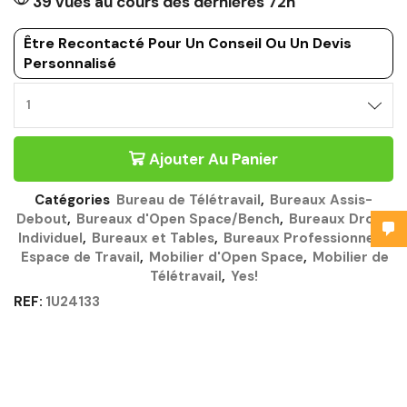
39 vues au cours des dernières 72h
Être Recontacté Pour Un Conseil Ou Un Devis
Personnalisé
Ajouter Au Panier
Catégories
Bureau de Télétravail
,
Bureaux Assis-
Debout
,
Bureaux d'Open Space/Bench
,
Bureaux Droits
Individuel
,
Bureaux et Tables
,
Bureaux Professionnels
,
Espace de Travail
,
Mobilier d'Open Space
,
Mobilier de
Télétravail
,
Yes!
REF:
1U24133