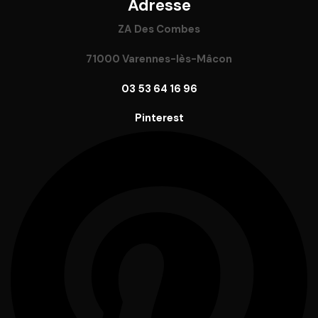
Adresse
ZA Des Combes
71000 Varennes-lès-Mâcon
03 53 64 16 96
Pinterest