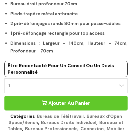
Bureau droit profondeur 70cm
Pieds trapèze métal anthracite
2 pré-défonçages ronds 80mm pour passe-câbles
1 pré-défonçage rectangle pour top access
Dimensions : Largeur – 140cm, Hauteur – 74cm,
Profondeur – 70cm
Être Recontacté Pour Un Conseil Ou Un Devis
Personnalisé
BUREAU
140CM
PROFONDEUR
Ajouter Au Panier
70CM
PIEDS
TRAPEZE
Catégories
Bureau de Télétravail
,
Bureaux d'Open
CHÊNE
Space/Bench
,
Bureaux Droits Individuel
,
Bureaux et
DU
Tables
,
Bureaux Professionnels
,
Connexion
,
Mobilier
BOCAGE