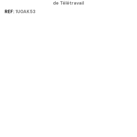
de Télétravail
-
CONNEXION
REF:
1U0AK53
GAUTIER
OFFICE
Quantité