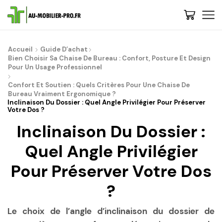
De : Au-Mobilier-Pro
now
Accueil
Guide D’achat
Bienvenue, 🚀 Etape 1 : Nous vous conseillons de découvrir les
Bien Choisir Sa Chaise De Bureau : Confort, Posture Et Design
gammes et choisir votre style - Cliquez-ici | 💡 Trop de choix ? Besoin
Pour Un Usage Professionnel
de conseils ? Contactez-nous, on vous rappelle...
Confort Et Soutien : Quels Critères Pour Une Chaise De
Bureau Vraiment Ergonomique ?
Inclinaison Du Dossier : Quel Angle Privilégier Pour Préserver
Votre Dos ?
Inclinaison Du Dossier :
Quel Angle Privilégier
Pour Préserver Votre Dos
?
Le choix de l’angle d’inclinaison du dossier de