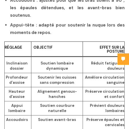
Accoudoirs :
ajustés pour que les bras soient à 90°,
les épaules détendues, et les avant-bras bien
soutenus.
Appui-tête :
adapté pour soutenir la nuque lors des
moments de repos.
RÉGLAGE
OBJECTIF
EFFET SUR LA
POSTURE
Inclinaison
Soutien lombaire
Réduit fatigue et
dossier
dynamique
douleurs
Profondeur
Soutenir les cuisses
Améliore circulation
d’assise
sans compression
sanguine
Hauteur
Alignement genoux-
Préserve circulation
d’assise
hanches
et confort
Appui
Soutien courbure
Prévient douleurs
lombaire
naturelle
lombaires
Accoudoirs
Soutien avant-bras
Préserve épaules et
cervicales