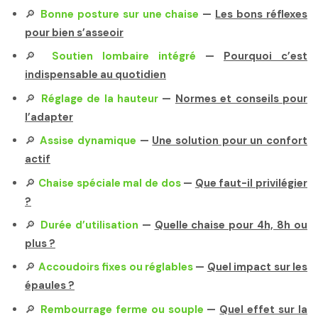
🔎
Bonne posture sur une chaise
—
Les bons réflexes
pour bien s’asseoir
🔎
Soutien lombaire intégré
—
Pourquoi c’est
indispensable au quotidien
🔎
Réglage de la hauteur
—
Normes et conseils pour
l’adapter
🔎
Assise dynamique
—
Une solution pour un confort
actif
🔎
Chaise spéciale mal de dos
—
Que faut-il privilégier
?
🔎
Durée d’utilisation
—
Quelle chaise pour 4h, 8h ou
plus ?
🔎
Accoudoirs fixes ou réglables
—
Quel impact sur les
épaules ?
🔎
Rembourrage ferme ou souple
—
Quel effet sur la