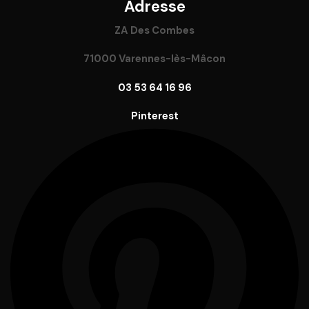
Adresse
ZA Des Combes
71000 Varennes-lès-Mâcon
03 53 64 16 96
Pinterest