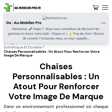
De : Au-Mobilier-Pro
now
Accueil
Guide D’achat
Bienvenue, 🚀 Etape 1 : Nous vous conseillons de découvrir les
Bien Choisir Sa Chaise De Bureau : Confort, Posture Et Design
gammes et choisir votre style - Cliquez-ici | 💡 Trop de choix ? Besoin
Pour Un Usage Professionnel
de conseils ? Contactez-nous, on vous rappelle...
Design Et Finitions : Comment Choisir Une Chaise De Bureau
Esthétique Et Durable ?
Chaises Personnalisables : Un Atout Pour Renforcer Votre
Image De Marque
Chaises
Personnalisables : Un
Atout Pour Renforcer
Votre Image De Marque
Dans un environnement professionnel où chaque