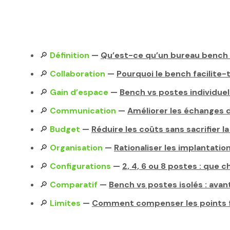
🔎
Définition
—
Qu’est-ce qu’un bureau bench 
🔎
Collaboration
—
Pourquoi le bench facilite-t-
🔎
Gain d’espace
—
Bench vs postes individuels
🔎
Communication
—
Améliorer les échanges 
🔎
Budget
—
Réduire les coûts sans sacrifier la
🔎
Organisation
—
Rationaliser les implantati
🔎
Configurations
—
2, 4, 6 ou 8 postes : que c
🔎
Comparatif
—
Bench vs postes isolés : ava
🔎
Limites
—
Comment compenser les points f