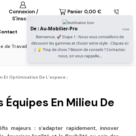
Connexion /
Panier
0,00
€
S'inscrire
De : Au-Mobilier-Pro
now
Contact
Bienvenue, 🚀 Etape 1 : Nous vous conseillons de
découvrir les gammes et choisir votre style - Cliquez-ici
e de Travail
Gammes Gautier Office
| 💡 Trop de choix ? Besoin de conseils ? Contactez-
nous, on vous rappelle...
n Et Optimisation De L’espace
s Équipes En Milieu De
is majeurs : s’adapter rapidement, innover