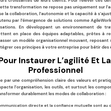
roissantes de leurs clients. Pour relever ces défis, f
Cette transformation ne repose pas uniquement sur l’a
se la collaboration, l’autonomie et la capacité à s’aj
enu par l’émergence de solutions comme AgileWorks 
isations. En développant un environnement de trava
tent en place des équipes adaptables, prêtes à relev
asser un modèle organisationnel mouvant, reposant s
grer ces principes à votre entreprise pour bâtir des 
r Instaurer L’agilité Et La 
Professionnel
e par une compréhension claire des valeurs et pratiq
impacte l’organisation, les outils, et surtout les co
transformer durablement les modes de collaboration :
communication directe et la confiance mutuelle sont au