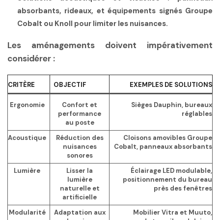
absorbants, rideaux, et équipements signés Groupe
Cobalt ou Knoll pour limiter les nuisances.
Les aménagements doivent impérativement
considérer :
CRITÈRE
OBJECTIF
EXEMPLES DE SOLUTIONS
Ergonomie
Confort et
Sièges Dauphin, bureaux
performance
réglables
au poste
Acoustique
Réduction des
Cloisons amovibles Groupe
nuisances
Cobalt, panneaux absorbants
sonores
Lumière
Lisser la
Éclairage LED modulable,
lumière
positionnement du bureau
naturelle et
près des fenêtres
artificielle
Modularité
Adaptation aux
Mobilier Vitra et Muuto,