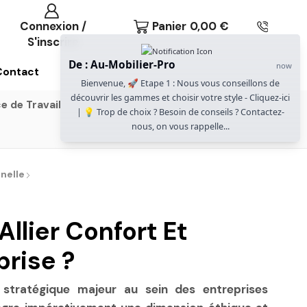
Connexion /
Panier
0,00
€
S'inscrire
De : Au-Mobilier-Pro
now
Contact
Bienvenue, 🚀 Etape 1 : Nous vous conseillons de
découvrir les gammes et choisir votre style - Cliquez-ici
e de Travail
Gammes Gautier Office
| 💡 Trop de choix ? Besoin de conseils ? Contactez-
nous, on vous rappelle...
nelle
llier Confort Et
prise ?
stratégique majeur au sein des entreprises