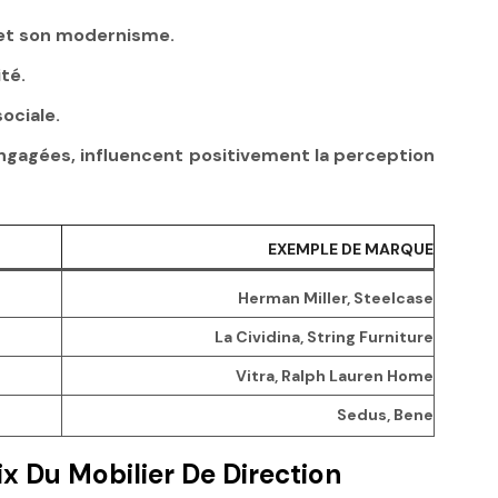
x et son modernisme.
té.
ociale.
engagées, influencent positivement la perception
EXEMPLE DE MARQUE
Herman Miller, Steelcase
La Cividina, String Furniture
Vitra, Ralph Lauren Home
Sedus, Bene
x Du Mobilier De Direction