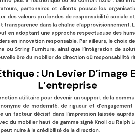
mite plus à l’esthétique ou au confort isolé ; elle i
orateurs, partenaires et clients pousse les organisa
ter des valeurs profondes de responsabilité sociale 
 transparence dans la chaîne d’approvisionnement. L’e
 tout en adoptant une approche respectueuse des huma
aders en innovation responsable. Par ailleurs, le choix
a ou String Furniture, ainsi que l’intégration de so
elle ère du mobilier de direction où responsabilité ri
Éthique : Un Levier D’image
L’entreprise
nction utilitaire pour devenir un support de la commun
 synonyme de modernité, de rigueur et d’engagement 
 un facteur décisif dans l’impression laissée auprès 
ec du mobilier haut de gamme signé Knoll ou Ralph La
t nuire à la crédibilité de la direction.