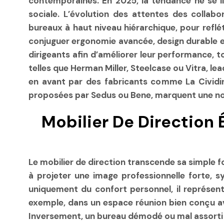
contemporaines. En 2025, la tendance ne se li
sociale. L’évolution des attentes des collab
bureaux à haut niveau hiérarchique, pour reflé
conjuguer ergonomie avancée, design durable et
dirigeants afin d’améliorer leur performance,
telles que Herman Miller, Steelcase ou Vitra, le
en avant par des fabricants comme La Cividin
proposées par Sedus ou Bene, marquent une nouv
Mobilier De Direction 
Le mobilier de direction transcende sa simple fo
à projeter une image professionnelle forte,
uniquement du confort personnel, il représente
exemple, dans un espace réunion bien conçu av
Inversement, un bureau démodé ou mal assorti peu