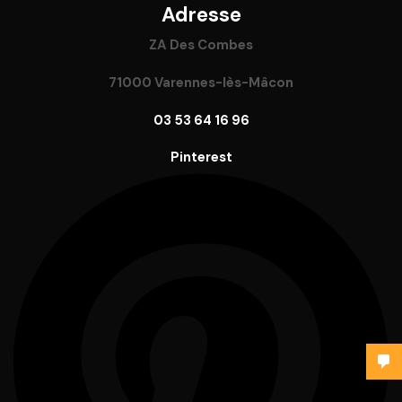
Adresse
ZA Des Combes
71000 Varennes-lès-Mâcon
03 53 64 16 96
Pinterest