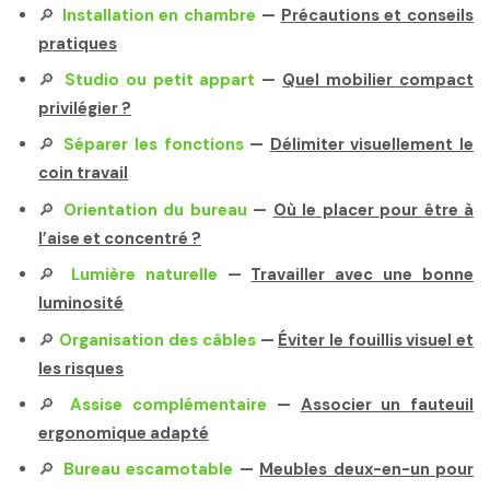
🔎
Installation en chambre
—
Précautions et conseils
pratiques
🔎
Studio ou petit appart
—
Quel mobilier compact
privilégier ?
🔎
Séparer les fonctions
—
Délimiter visuellement le
coin travail
🔎
Orientation du bureau
—
Où le placer pour être à
l’aise et concentré ?
🔎
Lumière naturelle
—
Travailler avec une bonne
luminosité
🔎
Organisation des câbles
—
Éviter le fouillis visuel et
les risques
🔎
Assise complémentaire
—
Associer un fauteuil
ergonomique adapté
🔎
Bureau escamotable
—
Meubles deux-en-un pour