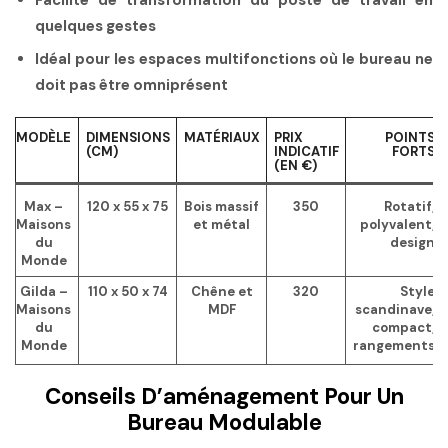
Facilité de transformation du poste de travail en
quelques gestes
Idéal pour les espaces multifonctions où le bureau ne
doit pas être omniprésent
MODÈLE
DIMENSIONS
MATÉRIAUX
PRIX
POINTS
(CM)
INDICATIF
FORTS
(EN €)
Max –
120 x 55 x 75
Bois massif
350
Rotatif,
Maisons
et métal
polyvalent,
du
design
Monde
Gilda –
110 x 50 x 74
Chêne et
320
Style
Maisons
MDF
scandinave,
du
compact,
Monde
rangements
Conseils D’aménagement Pour Un
Bureau Modulable