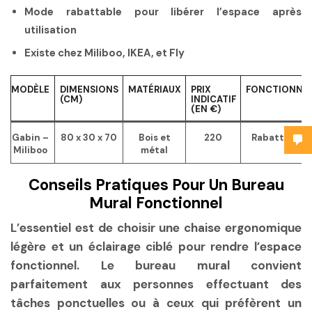
Mode rabattable pour libérer l’espace après
utilisation
Existe chez Miliboo, IKEA, et Fly
MODÈLE
DIMENSIONS
MATÉRIAUX
PRIX
FONCTIONNAL
(CM)
INDICATIF
(EN €)
Gabin –
80 x 30 x 70
Bois et
220
Rabattable, 
Miliboo
métal
de p
Conseils Pratiques Pour Un Bureau
Mural Fonctionnel
L’essentiel est de choisir une chaise ergonomique
légère et un éclairage ciblé pour rendre l’espace
fonctionnel. Le bureau mural convient
parfaitement aux personnes effectuant des
tâches ponctuelles ou à ceux qui préfèrent un