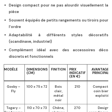
Design compact pour ne pas alourdir visuellement la
pièce
Souvent équipés de petits rangements ou tiroirs pour
l’ordre
Adaptabilité à différents styles décoratifs
(scandinave, industriel)
Complément idéal avec des accessoires déco
discrets et fonctionnels
MODÈLE
DIMENSIONS
FINITION
PRIX
AVANTAGE
(CM)
INDICATIF
PRINCIPAL
(EN €)
Gosby –
100 x 75 x 72
Bois
210
Compact,
Fly
clair,
coin bien
métal
exploité
noir
Togary –
110 x 70 x 73
Chêne,
270
Design