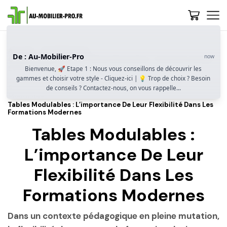
Accueil
Guide D’achat
De : Au-Mobilier-Pro
now
Guide Complet Sur Les Tables Modulables : Flexibilité, Design
Et Praticité
Bienvenue, 🚀 Etape 1 : Nous vous conseillons de découvrir les
gammes et choisir votre style - Cliquez-ici | 💡 Trop de choix ? Besoin
Quels Secteurs D’activité Bénéficient Le Plus Des Tables
de conseils ? Contactez-nous, on vous rappelle...
Modulables ?
Tables Modulables : L’importance De Leur Flexibilité Dans Les
Formations Modernes
Tables Modulables :
L’importance De Leur
Flexibilité Dans Les
Formations Modernes
Dans un contexte pédagogique en pleine mutation,