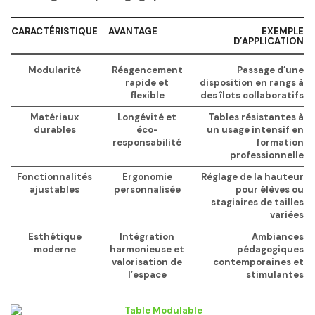
CARACTÉRISTIQUE
AVANTAGE
EXEMPLE
D’APPLICATION
Modularité
Réagencement
Passage d’une
rapide et
disposition en rangs à
flexible
des îlots collaboratifs
Matériaux
Longévité et
Tables résistantes à
durables
éco-
un usage intensif en
responsabilité
formation
professionnelle
Fonctionnalités
Ergonomie
Réglage de la hauteur
ajustables
personnalisée
pour élèves ou
stagiaires de tailles
variées
Esthétique
Intégration
Ambiances
moderne
harmonieuse et
pédagogiques
valorisation de
contemporaines et
l’espace
stimulantes