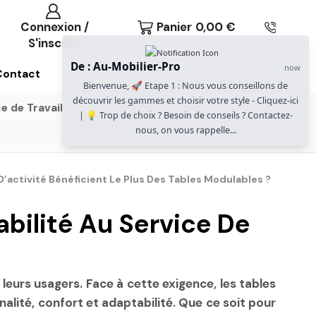
Connexion /
Panier
0,00
€
S'inscrire
De : Au-Mobilier-Pro
now
Contact
Bienvenue, 🚀 Etape 1 : Nous vous conseillons de
découvrir les gammes et choisir votre style - Cliquez-ici
e de Travail
Gammes Gautier Office
| 💡 Trop de choix ? Besoin de conseils ? Contactez-
nous, on vous rappelle...
’activité Bénéficient Le Plus Des Tables Modulables ?
bilité Au Service De
urs usagers. Face à cette exigence, les tables
ité, confort et adaptabilité. Que ce soit pour