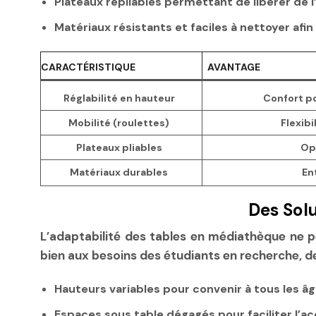
Plateaux repliables permettant de libérer de
Matériaux résistants et faciles à nettoyer afin
CARACTÉRISTIQUE
AVANTAGE
Réglabilité en hauteur
Confort p
Mobilité (roulettes)
Flexibi
Plateaux pliables
Opt
Matériaux durables
En
Des Solu
L’adaptabilité des tables en médiathèque ne pe
bien aux besoins des étudiants en recherche, des
Hauteurs variables pour convenir à tous les âge
Espaces sous table dégagés pour faciliter l’ac