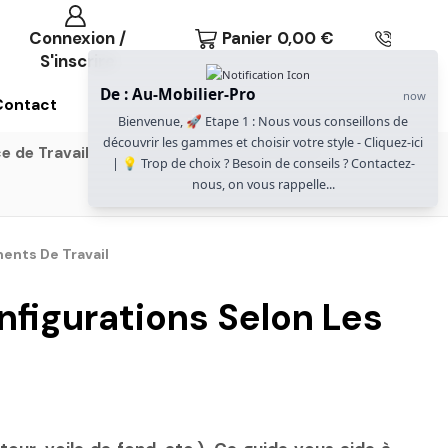
Connexion /
Panier
0,00
€
S'inscrire
De : Au-Mobilier-Pro
now
Contact
Bienvenue, 🚀 Etape 1 : Nous vous conseillons de
découvrir les gammes et choisir votre style - Cliquez-ici
e de Travail
Gammes Gautier Office
| 💡 Trop de choix ? Besoin de conseils ? Contactez-
nous, on vous rappelle...
ments De Travail
nfigurations Selon Les