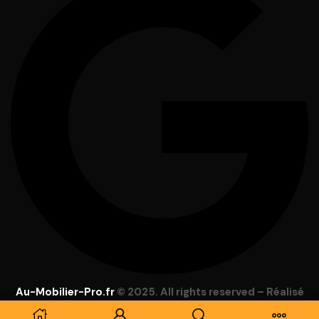
Au-Mobilier-Pro.fr
© 2025. All rights reserved – Réalisé
par
Focus Web
–
Mentions Légales
–
C.G.V
–
Lexique
–