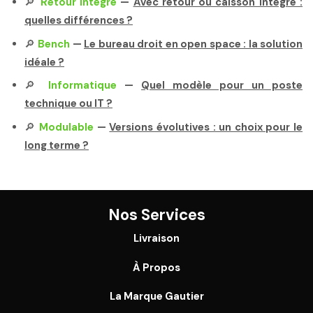
🔎
Retour intégré
—
Avec retour ou caisson intégré :
quelles différences ?
🔎
Bench
—
Le bureau droit en open space : la solution
idéale ?
🔎
Informatique
—
Quel modèle pour un poste
technique ou IT ?
🔎
Modulable
—
Versions évolutives : un choix pour le
long terme ?
Nos Services
Livraison
À Propos
La Marque Gautier