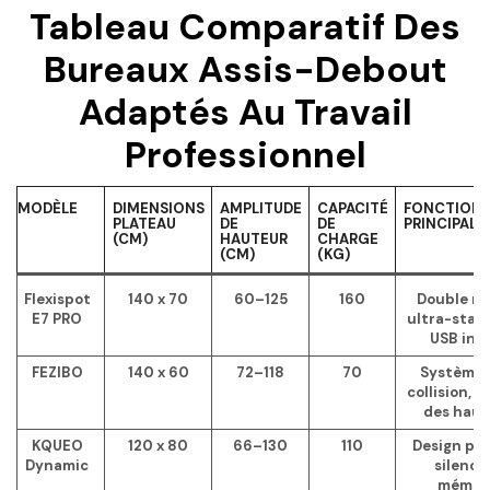
Tableau Comparatif Des
Bureaux Assis-Debout
Adaptés Au Travail
Professionnel
MODÈLE
DIMENSIONS
AMPLITUDE
CAPACITÉ
FONCTIONN
PLATEAU
DE
DE
PRINCIPALE
(CM)
HAUTEUR
CHARGE
(CM)
(KG)
Flexispot
140 x 70
60–125
160
Double mo
E7 PRO
ultra-stabl
USB int
FEZIBO
140 x 60
72–118
70
Système 
collision, 
des haut
KQUEO
120 x 80
66–130
110
Design pr
Dynamic
silenci
mémoi