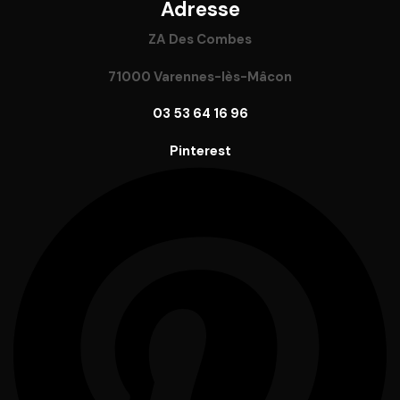
Adresse
ZA Des Combes
71000 Varennes-lès-Mâcon
03 53 64 16 96
Pinterest