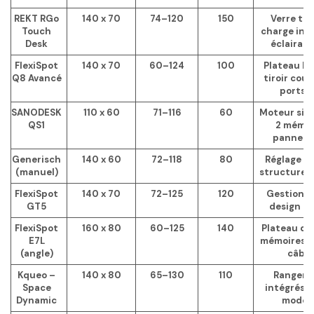
REKT RGo
140 x 70
74–120
150
Verre tr
Touch
charge ind
Desk
éclairag
FlexiSpot
140 x 70
60–124
100
Plateau b
Q8 Avancé
tiroir coul
ports 
SANODESK
110 x 60
71–116
60
Moteur sile
QS1
2 mémoi
panneau
Generisch
140 x 60
72–118
80
Réglage m
(manuel)
structure 
FlexiSpot
140 x 70
72–125
120
Gestion c
GT5
design g
FlexiSpot
160 x 80
60–125
140
Plateau d’a
E7L
mémoires, 
(angle)
câble
Kqueo –
140 x 80
65–130
110
Rangem
Space
intégrés, 
Dynamic
moder