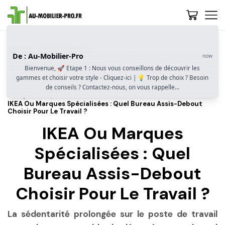
Accueil
Guide D’achat
De : Au-Mobilier-Pro
now
Pourquoi Adopter Un Bureau Assis-Debout Au Travail ?
Avantages, Choix Et Conseils
Bienvenue, 🚀 Etape 1 : Nous vous conseillons de découvrir les
gammes et choisir votre style - Cliquez-ici | 💡 Trop de choix ? Besoin
Comment Bien Acheter Son Bureau Assis-Debout ?
de conseils ? Contactez-nous, on vous rappelle...
Comparatifs, Prix Et Critères Essentiels
IKEA Ou Marques Spécialisées : Quel Bureau Assis-Debout
Choisir Pour Le Travail ?
IKEA Ou Marques
Spécialisées : Quel
Bureau Assis-Debout
Choisir Pour Le Travail ?
La sédentarité prolongée sur le poste de travail