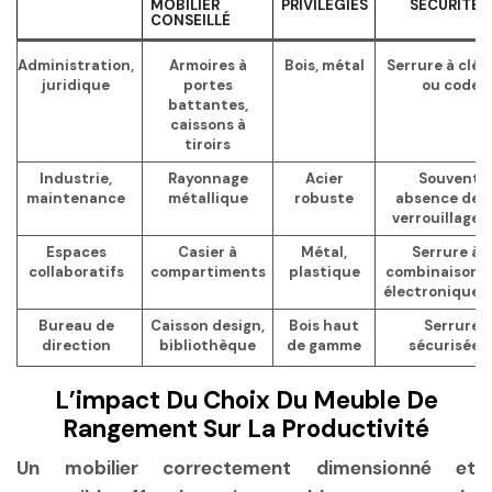
MOBILIER
PRIVILÉGIÉS
SÉCURITÉ
CONSEILLÉ
Administration,
Armoires à
Bois, métal
Serrure à clé
juridique
portes
ou code
battantes,
caissons à
tiroirs
Industrie,
Rayonnage
Acier
Souvent
maintenance
métallique
robuste
absence de
verrouillage
Espaces
Casier à
Métal,
Serrure à
collaboratifs
compartiments
plastique
combinaison
électronique
Bureau de
Caisson design,
Bois haut
Serrure
direction
bibliothèque
de gamme
sécurisée
L’impact Du Choix Du Meuble De
Rangement Sur La Productivité
Un mobilier correctement dimensionné et