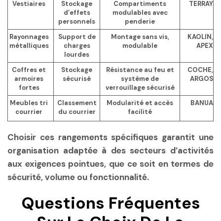
Vestiaires
Stockage
Compartiments
TERRAY
d’effets
modulables avec
personnels
penderie
Rayonnages
Support de
Montage sans vis,
KAOLIN,
métalliques
charges
modulable
APEX
lourdes
Coffres et
Stockage
Résistance au feu et
COCHE,
armoires
sécurisé
système de
ARGOS
fortes
verrouillage sécurisé
Meubles tri
Classement
Modularité et accès
BANUA
courrier
du courrier
facilité
Choisir ces rangements spécifiques garantit une
organisation adaptée à des secteurs d’activités
aux exigences pointues, que ce soit en termes de
sécurité, volume ou fonctionnalité.
Questions Fréquentes