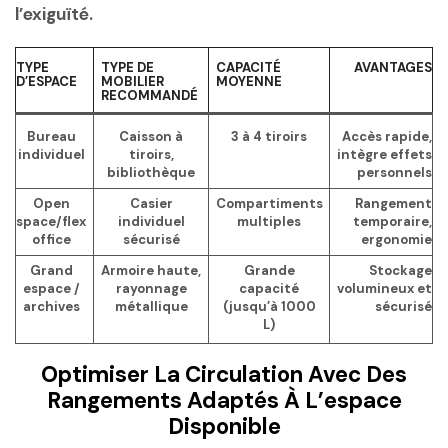
l’exiguïté.
TYPE
TYPE DE
CAPACITÉ
AVANTAGES
D’ESPACE
MOBILIER
MOYENNE
RECOMMANDÉ
Bureau
Caisson à
3 à 4 tiroirs
Accès rapide,
individuel
tiroirs,
intègre effets
bibliothèque
personnels
Open
Casier
Compartiments
Rangement
space/flex
individuel
multiples
temporaire,
office
sécurisé
ergonomie
Grand
Armoire haute,
Grande
Stockage
espace /
rayonnage
capacité
volumineux et
archives
métallique
(jusqu’à 1000
sécurisé
L)
Optimiser La Circulation Avec Des
Rangements Adaptés À L’espace
Disponible