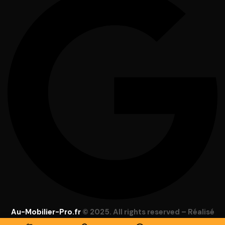
Au-Mobilier-Pro.fr
© 2025. All rights reserved – Réalisé
par
Focus Web
–
Mentions Légales
–
C.G.V
–
Lexique
–