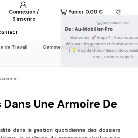
Connexion /
Panier
0,00
€
S'inscrire
De : Au-Mobilier-Pro
now
Contact
Bienvenue, 🚀 Etape 1 : Nous vous conseillons de
découvrir les gammes et choisir votre style - Cliquez-ici
e de Travail
Gammes Gautier Office
| 💡 Trop de choix ? Besoin de conseils ? Contactez-
nous, on vous rappelle...
ssionnel
 Dans Une Armoire De
idité dans la gestion quotidienne des dossiers