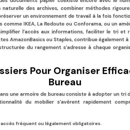
n des documents papier coexiste encore avec le num
n naturelle des archives, combiner méthodes rigour
éserver un environnement de travail à la fois fonctio
es comme IKEA, La Redoute ou Conforama, ou un amén
mplifier l’accès aux informations, faciliter le tri e
ttes AmazonBasics ou Staples, contribue également à 
 structurée du rangement s’adresse à chaque organis
ossiers Pour Organiser Effi
Bureau
ans une armoire de bureau consiste à adopter un tri d
tionnalité du mobilier s’avèrent rapidement co
 accès fréquent ou légalement obligatoires.