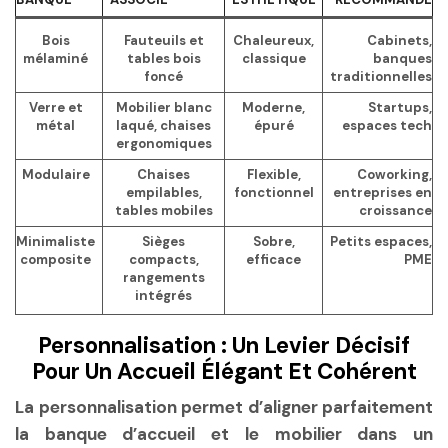
Bois
Fauteuils et
Chaleureux,
Cabinets,
mélaminé
tables bois
classique
banques
foncé
traditionnelles
Verre et
Mobilier blanc
Moderne,
Startups,
métal
laqué, chaises
épuré
espaces tech
ergonomiques
Modulaire
Chaises
Flexible,
Coworking,
empilables,
fonctionnel
entreprises en
tables mobiles
croissance
Minimaliste
Sièges
Sobre,
Petits espaces,
composite
compacts,
efficace
PME
rangements
intégrés
Personnalisation : Un Levier Décisif
Pour Un Accueil Élégant Et Cohérent
La personnalisation permet d’aligner parfaitement
la banque d’accueil et le mobilier dans un