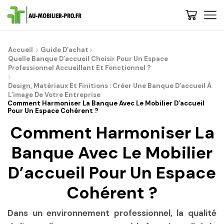
Accueil
Guide D’achat
De : Au-Mobilier-Pro
now
Quelle Banque D’accueil Choisir Pour Un Espace
Professionnel Accueillant Et Fonctionnel ?
Bienvenue, 🚀 Etape 1 : Nous vous conseillons de découvrir les
gammes et choisir votre style - Cliquez-ici | 💡 Trop de choix ? Besoin
Design, Matériaux Et Finitions : Créer Une Banque D’accueil À
de conseils ? Contactez-nous, on vous rappelle...
L’image De Votre Entreprise
Comment Harmoniser La Banque Avec Le Mobilier D’accueil
Pour Un Espace Cohérent ?
Comment Harmoniser La
Banque Avec Le Mobilier
D’accueil Pour Un Espace
Cohérent ?
Dans un environnement professionnel, la qualité