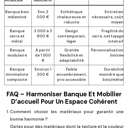
MOBILIER
INDICATIF
Banque bois
Env. 2
Esthétique
Entretien
mélaminé
000 €
chaleureuse et
nécessaire, coût
robuste
moyen
Banque
3 000 à 3
Design
Fragilité du
verre et
800 €
contemporain,
verre, nettoyage
métal
léger
intensif
Banque
À partir
Grande
Personnalisation
modulaire
de 1 500
flexibilité et
limitée
€
adaptabilité
Banque
Environ 1
Faible
Durabilité
minimaliste
200 €
encombrement,
moindre que
composite
prix accessible
bois/métal
FAQ – Harmoniser Banque Et Mobilier
D’accueil Pour Un Espace Cohérent
Comment choisir les matériaux pour garantir une
bonne harmonie ?
Optez pour des matériaux dont la texture et la couleur