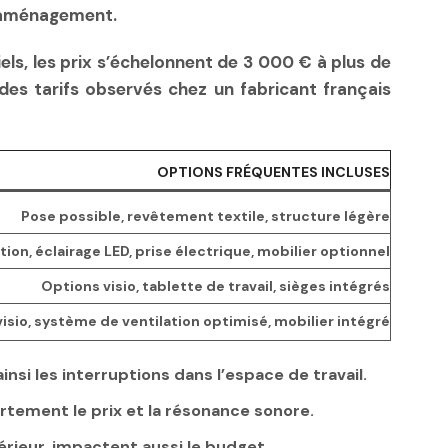
d’aménagement.
ls, les prix s’échelonnent de
3 000 €
à plus de
f des tarifs observés chez un fabricant français
OPTIONS FRÉQUENTES INCLUSES
Pose possible, revêtement textile, structure légère
tion, éclairage LED, prise électrique, mobilier optionnel
Options visio, tablette de travail, sièges intégrés
visio, système de ventilation optimisé, mobilier intégré
 ainsi les interruptions dans l’espace de travail.
ortement le prix et la résonance sonore.
rieur, impactent aussi le budget.