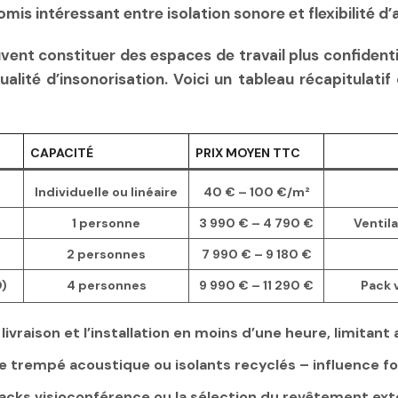
is intéressant entre isolation sonore et flexibilité 
ent constituer des espaces de travail plus confidentie
ualité d’insonorisation. Voici un tableau récapitulati
CAPACITÉ
PRIX MOYEN TTC
Individuelle ou linéaire
40 € – 100 €/m²
1 personne
3 990 € – 4 790 €
Ventila
2 personnes
7 990 € – 9 180 €
O)
4 personnes
9 990 € – 11 290 €
Pack 
a livraison et l’installation en moins d’une heure, limitant
re trempé acoustique ou isolants recyclés – influence f
acks visioconférence ou la sélection du revêtement exté