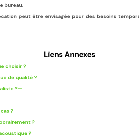
e bureau.
ocation peut être envisagée pour des besoins temporai
Liens Annexes
e choisir ?
ue de qualité ?
aliste ?—
s
 cas ?
mporairement ?
acoustique ?