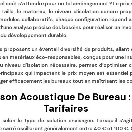
à quel coût s’attendre pour un tel aménagement ? Le pri
aille, le matériau, le niveau d’isolation sonore pro
t modules collaboratifs, chaque configuration répond 
’une analyse précise des besoins pour réaliser un inves
et du développement durable.
s proposent un éventail diversifié de produits, allant
s en matériaux éco-responsables, conçus pour une in
 niveau d’isolation nécessaire, permet d’optimiser 
principaux qui impactent le prix moyen est essentiel 
er efficacement les bureaux tout en maîtrisant les co
ison Acoustique De Bureau :
Tarifaires
selon le type de solution envisagée. Lorsqu’il s’ag
re carré oscilleront généralement entre
40 €
et
100 €
.